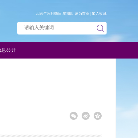
2026年08月06日 星期四
设为首页
|
加入收藏
信息公开