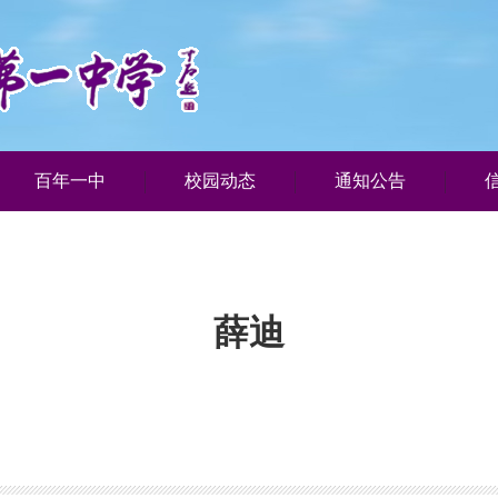
百年一中
校园动态
通知公告
薛迪