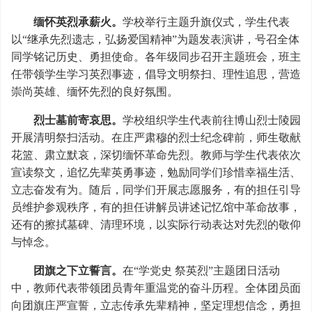
缅怀英烈承薪火。
学校举行主题升旗仪式，学生代表
以“继承先烈遗志，弘扬爱国精神”为题发表演讲，号召全体
同学铭记历史、勇担使命。各年级同步召开主题班会，班主
任带领学生学习英烈事迹，倡导文明祭扫、理性追思，营造
崇尚英雄、缅怀先烈的良好氛围。
烈士墓前寄哀思。
学校组织学生代表前往博山烈士陵园
开展清明祭扫活动。在庄严肃穆的烈士纪念碑前，师生敬献
花篮、肃立默哀，深切缅怀革命先烈。教师与学生代表依次
宣读祭文，追忆先辈英勇事迹，勉励同学们珍惜幸福生活、
立志奋发有为。随后，同学们开展志愿服务，有的担任引导
员维护参观秩序，有的担任讲解员讲述记忆馆中革命故事，
还有的擦拭墓碑、清理环境，以实际行动表达对先烈的敬仰
与悼念。
团旗之下立誓言。
在“学党史 祭英烈”主题团日活动
中，教师代表带领团员青年重温党的奋斗历程。全体团员面
向团旗庄严宣誓，立志传承先辈精神，坚定理想信念，勇担